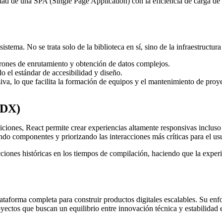
ad de una SPA (Single Page Application) con la eficiencia de carga de u
tema. No se trata solo de la biblioteca en sí, sino de la infraestructura
rones de enrutamiento y obtención de datos complejos.
 el estándar de accesibilidad y diseño.
iva, lo que facilita la formación de equipos y el mantenimiento de proye
(DX)
iciones, React permite crear experiencias altamente responsivas inclus
endo componentes y priorizando las interacciones más críticas para el us
cciones históricas en los tiempos de compilación, haciendo que la experi
taforma completa para construir productos digitales escalables. Su enf
yectos que buscan un equilibrio entre innovación técnica y estabilidad 