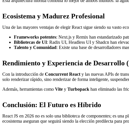
Esta arquitectura híbrida combina lo mejor de ambos mundos: la agilid
Ecosistema y Madurez Profesional
Una de las mayores ventajas de elegir React sigue siendo su vasto ecosis
Frameworks potentes
: Next.js y Remix han estandarizado pat
Bibliotecas de UI
: Radix UI, Headless UI y Shadcn han elevado
Talento y Comunidad
: Existe una base de desarrolladores mas
Rendimiento y Experiencia de Desarrollo 
Con la introducción de
Concurrent React
y las nuevas APIs de trans
solo renderizar rápido, sino renderizar de forma inteligente, suspendi
Además, herramientas como
Vite
y
Turbopack
han eliminado las fri
Conclusión: El Futuro es Híbrido
React JS en 2026 no es solo una biblioteca de componentes; es una pla
ecosistema aseguran que seguirá siendo la elección predilecta para pro